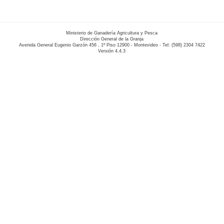
Ministerio de Ganadería Agricultura y Pesca
Dirección General de la Granja
Avenida General Eugenio Garzón 456 , 1º Piso 12900 - Montevideo - Tel: (598) 2304 7422
Versión 4.4.3