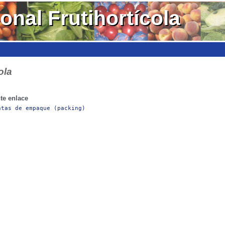
onal Frutihortícola
ola
nte enlace
ntas de empaque (packing)